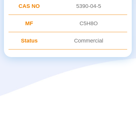
CAS NO
5390-04-5
MF
C5H8O
Status
Commercial